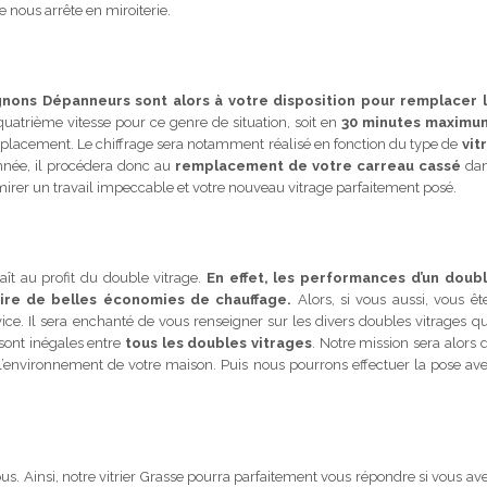
 nous arrête en miroiterie.
nons Dépanneurs sont alors à votre disposition pour remplacer 
quatrième vitesse pour ce genre de situation, soit en
30 minutes maximu
emplacement. Le chiffrage sera notamment réalisé en fonction du type de
vit
onnée, il procédera donc au
remplacement de votre carreau cassé
da
dmirer un travail impeccable et votre nouveau vitrage parfaitement posé.
aît au profit du double vitrage.
En effet, les performances d’un doub
aire de belles économies de chauffage.
Alors, si vous aussi, vous êt
rvice. Il sera enchanté de vous renseigner sur les divers doubles vitrages q
sont inégales entre
tous les doubles vitrages
. Notre mission sera alors 
 l’environnement de votre maison. Puis nous pourrons effectuer la pose av
ous. Ainsi, notre vitrier Grasse pourra parfaitement vous répondre si vous av