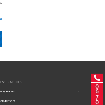
s,
u,
ce
IENS RAPIDES
s agences
ecrutement