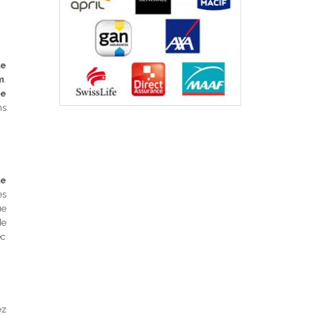
le
m
.
re
ns
le
es
ue
de
ec
ez