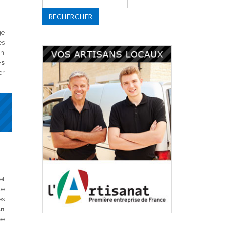
ge
es
on
es
er
et
te
es
un
se