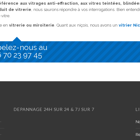
éférence aux vitrages anti-effraction, aux vitres teintées, blindée
uit de vitrerie
, nous saurons répondre à vos interrogations. Bien entend
vitre.
de en
vitrerie ou miroiterie
. Quant aux niçois, nous avons un
vitrier Ni
elez-nous au
 70 23 97 45
DEPANNAGE 24H SUR 24 & 7J SUR 7
L
No
R