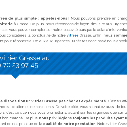
 rien de plus simple : appelez-nous !
Nous pouvons prendre en char
oiterie
à Grasse. De plus, nous répondons de façon similaire aux urgenc
cas, vous pouvez compter sur notre réactivité puisque le délai d’interventi
vous constaterez la ponctualité de notre
vitrier
Grasse. Enfin,
nous somm
ent pour répondre au mieux aux urgences. N’hésitez donc pas à nous appel
vitrier Grasse au
 70 23 97 45
disposition un vitrier Grasse pas cher et expérimenté.
C‘est en eff
ndre aux attentes de nos clients. De votre côté, vous souhaitez aussi de tou
lors, c’est ce que nous vous promettons, autant sur les urgences que sur l
est bon marché. De plus,
nous privilégions toujours les produits ayant 
utant de nos prix que de la
qualité de notre prestation
. Notre vitrier Gras