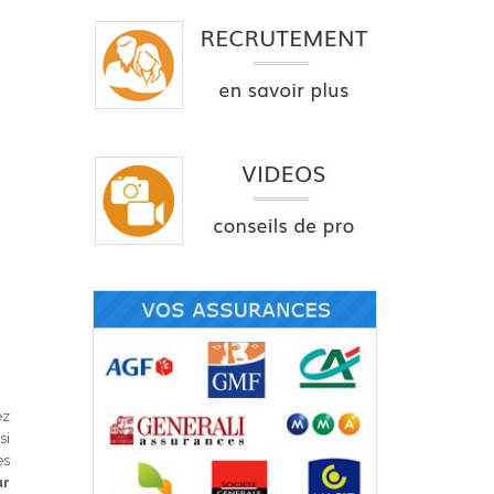
ez
si
es
ur